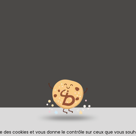
? Contactez-nous via le
formulaire ci-dessous
.
Coloration
0 91 64
Prendre RDV
végétale
Détails
zebrouck
Prothèse Capillaire Bailleul
Sailly-sur-la-Lys
Prothèse Capillaire Houplines
aire Prémesques
Prothèse Capillaire Lomme
maire Externe Hazebrouck
Mammaire Externe Nieppe
rothèse Mammaire Externe Houplines
ise des cookies et vous donne le contrôle sur ceux que vous souh