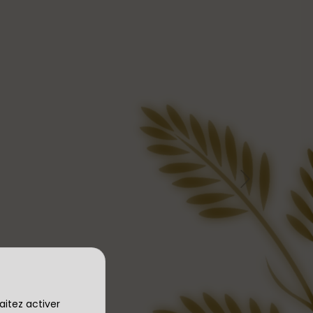
Perruque
Détails
aitez activer