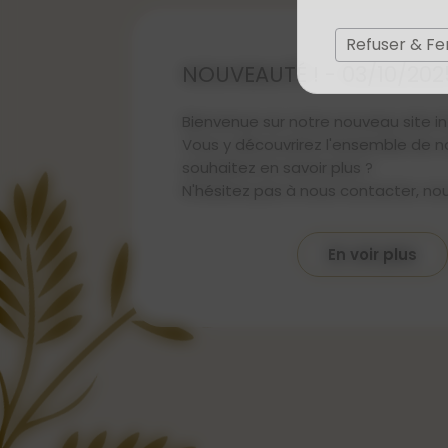
Prothèse Mammaire Externe Tourcoing
Prothè
Prothèse Mammaire Externe Lomme
Refuser & F
NOUVEAUTÉ ! - 03/10/202
Bienvenue sur notre nouveau site in
Vous y découvrirez l'ensemble de no
souhaitez en savoir plus ?
N'hésitez pas à nous contacter, no
En voir plus