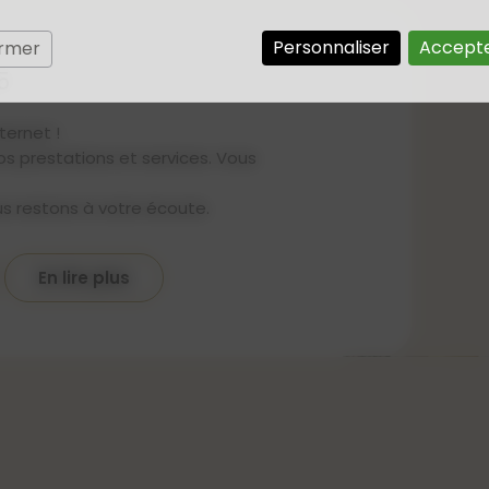
se Mammaire Externe Prémesques
Personnaliser
Accepte
ermer
5
ternet !
s prestations et services. Vous
us restons à votre écoute.
En lire plus