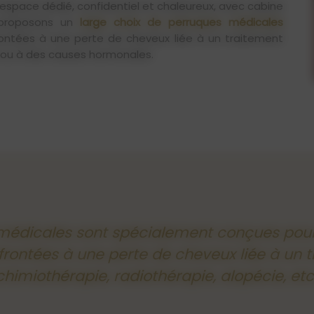
espace dédié, confidentiel et chaleureux, avec cabine
 proposons un
large choix de perruques médicales
ontées à une perte de cheveux liée à un traitement
) ou à des causes hormonales.
modèles élégants et naturels
pour restaurer votre
èses mammaires externes
, parfaitement adaptées et
té après une chirurgie. Notre accompagnement va bien
chaque étape, avec écoute et respect.
 naturels et écologiques
, respectueux de votre santé
ar la CPAM et propose le tiers payant (prise en charge
 médicales sont spécialement conçues po
rivé est réservé à nos clientes et la prise de rendez-
n.
frontées à une perte de cheveux liée à un 
chimiothérapie, radiothérapie, alopécie, etc.
ques
, prothèses mammaires, compléments capillaires,
végétale
et produits cosmétiques.