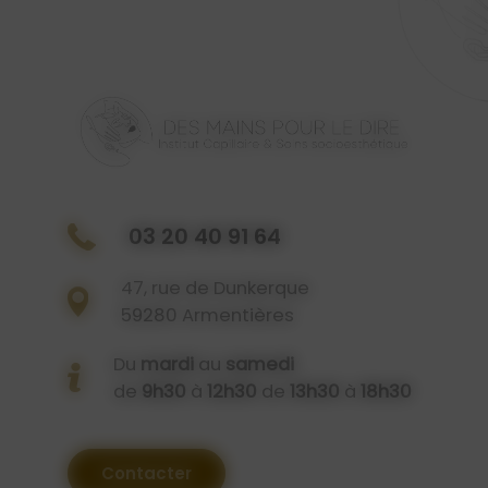
03 20 40 91 64
47, rue de Dunkerque
59280 Armentières
Du
mardi
au
samedi
de
9h30
à
12h30
de
13h30
à
18h30
Contacter