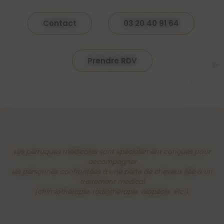
Contact
03 20 40 91 64
Prendre RDV
Les perruques médicales sont spécialement conçues pour
accompagner
les personnes confrontées à une perte de cheveux liée à un
traitement médical
(chimiothérapie, radiothérapie, alopécie, etc.).